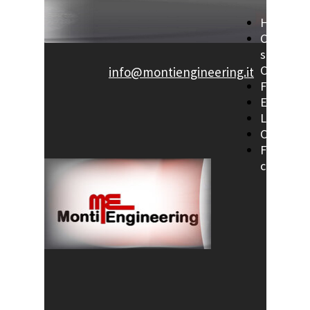
Home
Chi
siamo
Consulen
info@montiengineering.it
Formazio
Esperien
Link
Contatti
Form
contatti